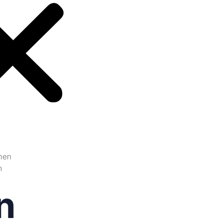
men
n
n